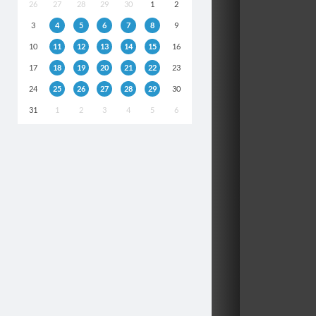
26
27
28
29
30
1
2
3
4
5
6
7
8
9
10
11
12
13
14
15
16
17
18
19
20
21
22
23
24
25
26
27
28
29
30
31
1
2
3
4
5
6