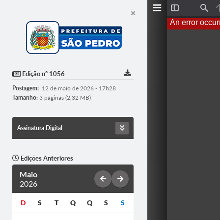
T
F
o
i
An error occur
g
n
g
d
l
e
S
i
d
Edição nº 1056
e
b
Postagem:
12 de maio de 2026 - 17h28
a
r
Tamanho:
3 páginas (2,32 MB)
Assinatura Digital
Edições Anteriores
Maio
2026
D
S
T
Q
Q
S
S