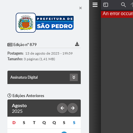
T
F
o
i
An error occur
g
n
g
d
l
e
S
i
d
Edição nº 879
e
b
Postagem:
13 de agosto de 2025 - 19h59
a
r
Tamanho:
3 páginas (1,41 MB)
Assinatura Digital
Edições Anteriores
Agosto
2025
D
S
T
Q
Q
S
S