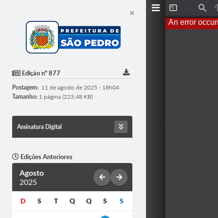
T
F
o
i
An error occur
g
n
g
d
l
e
S
i
d
Edição nº 877
e
b
Postagem:
11 de agosto de 2025 - 18h04
a
r
Tamanho:
1 página (223,48 KB)
Assinatura Digital
Edições Anteriores
Agosto
2025
D
S
T
Q
Q
S
S