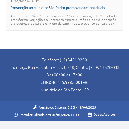
11/09/2025 às 18h12
Prevenção ao suicídio: São Pedro promove caminhada do
Setembro Amarelo
Acontece em São Pedro no sábado, 27 de setembro, a 1ª Caminhada
Transforma-Dor, ação do Setembro Amarelo, mês de conscientização
e prevenção do suicídio. Além da caminhada, o evento contará com
música e outras práticas a…
Telefone: (19) 3481 9200
Endereço: Rua Valentim Amaral, 748, Centro | CEP: 13520-033
Das 08h00 às 17h00
CNPJ: 46.415.998/0001-96
Município de São Pedro - SP
Versão do Sistema:
3.5.3 - 19/06/2026
Portal atualizado em:
07/08/2026 17:33
Dados Abertos