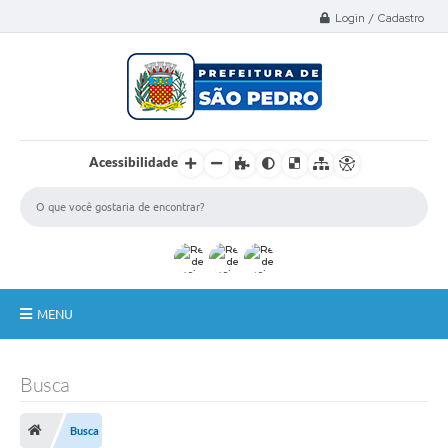
Select Language
▼
Login / Cadastro
Acessibilidade
MENU
A Nossa Cidade
Busca
Administração
Busca
Secretarias