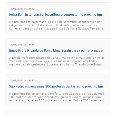
11/09/2025 às 18h22
Feira Bem Estar trará arte, cultura e bem-estar no próximo fim
de semana
No próximo fim de semana, 13 e 14 de setembro, acontecerá a 8ª
edição da Feira Bem-Estar. O evento de arte, cultura e bem-estar
começa no mesmo dia em que se inicia a Semana Gustavo Teixeira e
se dividirá entre o Espaço …
11/09/2025 às 18h19
Emeb Profa Ricarda de Paiva Lima Berzin passa por reformas e
ampliações
A Emeb Professora Ricarda de Paiva Lima Berzin é mais uma, entre as
23 escolas da rede municipal, a ter sua infraestrutura ampliada e
melhorada pela prefeitura. Localizada no bairro Theodoro de Souza
Barros, a escola ter…
11/09/2025 às 18h17
São Pedro entrega mais 100 próteses dentárias no próximo fim
de semana
No próximo fim de semana, a Prefeitura de São Pedro entregará mais
100 próteses dentárias (dentaduras) gratuitas aos munícipes. Com
isso, até agora, serão 200 próteses instaladas. Outros 700 pacientes
encontram-se aptos …