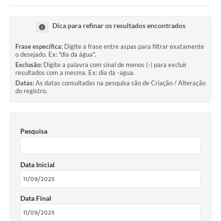
Links importantes
Dica para refinar os resultados encontrados
Carta de Serviços
Frase específica:
Digite a frase entre aspas para filtrar exatamente
Horários e itinerários dos ônibus urbanos de São Pedro
o desejado. Ex: "dia da água".
Exclusão:
Digite a palavra com sinal de menos (-) para excluir
resultados com a mesma. Ex: dia da -agua.
Queimada é crime! Denuncie!
Datas:
As datas consultadas na pesquisa são de Criação / Alteração
do registro.
Protocolo - Instruções e modelos de requerimentos
Medicamentos disponíveis na Farmácia Municipal
Pesquisa
Cemitérios
Comunicação
Data Inicial
Editais
Formulários
Data Final
Ouvidoria