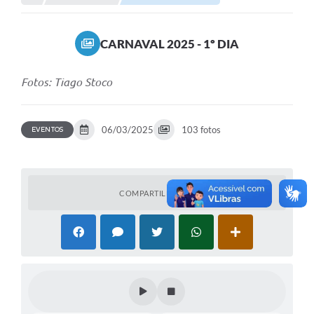
Links importantes
CARNAVAL 2025 - 1º DIA
Carta de Serviços
Horários e itinerários dos ônibus urbanos de São Pedro
Fotos: Tiago Stoco
Queimada é crime! Denuncie!
06/03/2025
103 fotos
EVENTOS
Protocolo - Instruções e modelos de requerimentos
Medicamentos disponíveis na Farmácia Municipal
Cemitérios
COMPARTILHAR
Comunicação
Editais
Formulários
Ouvidoria