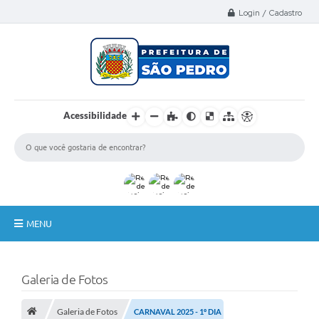
Select Language
▼
Login / Cadastro
Acessibilidade
MENU
A Nossa Cidade
Galeria de Fotos
Administração
Galeria de Fotos
Secretarias
CARNAVAL 2025 - 1º DIA