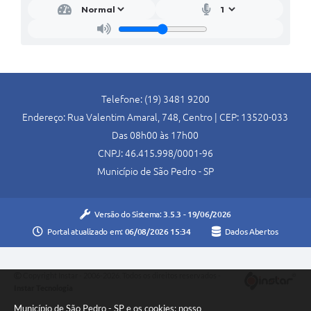
SIC
Conselhos Municipais
Telefones Úteis
Links úteis
Telefone: (19) 3481 9200
Endereço: Rua Valentim Amaral, 748, Centro | CEP: 13520-033
Contato
Das 08h00 às 17h00
CNPJ: 46.415.998/0001-96
Município de São Pedro - SP
Versão do Sistema:
3.5.3 - 19/06/2026
Portal atualizado em:
06/08/2026 15:34
Dados Abertos
Copyright Instar - 2006-2026. Todos os direitos reservados -
Instar Tecnologia
Município de São Pedro - SP e os cookies: nosso